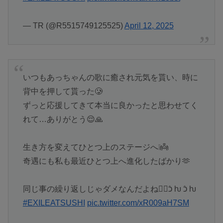
— TR (@R5515749125525)
April 12, 2025
いつもあっちゃんの歌に癒され元気を貰い、時に
背中を押して貰った🥲
ずっと応援してきて本当に良かったと思わせてく
れて…ありがとう😌🙏
生き方を変えてひとつ上のステージへ❕👼
奇遇にも私も最近ひとつ上へ進化したばかり🫶
同じ事の繰り返しじゃダメなんだよね🙂‍↕️כֿ ƕ כֿ ƕ
#EXILEATSUSHI
pic.twitter.com/xR009aH7SM