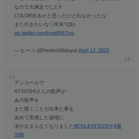
なので大満足でした‼
COLOR出るかと思ったけど出なかったな
また行きたいな♡年末?(笑)
pic.twitter.com/kxotdRESxo
— ヒーコ (@heeko10tatuya)
April 12, 2025
アンコールで
ATSUSHIさんの歌声が
あの歌声を
また聴くことが出来た事を
改めて実感した途端に
涙が止まらなくなりました
#EXILEATSUSHI
#復
活祭