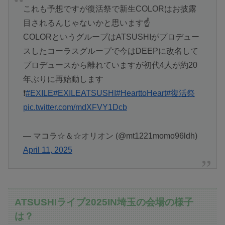
これも予想ですが復活祭で新生COLORはお披露
目されるんじゃないかと思います☝️
COLORというグループはATSUSHIがプロデュー
スしたコーラスグループで今はDEEPに改名して
プロデュースから離れていますが初代4人が約20
年ぶりに再始動します
❗
#EXILE
#EXILEATSUSHI
#HearttoHeart
#復活祭
pic.twitter.com/mdXFVY1Dcb
— マコラ☆＆☆オリオン (@mt1221momo96ldh)
April 11, 2025
ATSUSHIライブ2025IN埼玉の会場の様子
は？