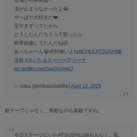
登場から神降臨✨
涙が止まらなかったよ😭
やっぱり大好きだ❤️
足引きずってたから
どうしたんだろうって思ったら
靭帯損傷してたんだね😢
あっちゃ〜ん😭絶対痛いよね
#EXILEATSUSHI復
活祭
#さいたまスーパーアリーナ
pic.twitter.com/3ogDUlrokQ
— mika (@mikaexiletribe)
April 12, 2025
銀テープじゃなく、風船なのも素敵ですね。
今日ステージにいたATSUSHIは紛れもなく、私