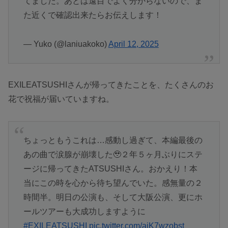
てました。あとは遠目でよく分からないので、ま
た近くで確認出来たらお伝えします！
— Yuko (@laniuakoko)
April 12, 2025
EXILEATSUSHIさんが帰ってきたことを、たくさんのお
花で祝福が届いていますね。
ちょっともうこれは…感動し過ぎて、本編最後の
あの曲で涙腺が崩壊した🥹２年５ヶ月ぶりにステ
ージに帰ってきたATSUSHIさん。おかえり！本
当にこの時を心から待ち望んでいた。感無量の２
時間半。明日の公演も、そして大阪公演、更にホ
ールツアーも大成功しますように
#EXILEATSUSHI
pic.twitter.com/aiK7wzobst