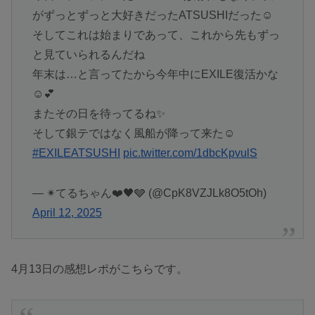
がずっとずっと大好きだったATSUSHIだった☺️
そしてこれは始まりであって、これから先もずっ
と見ていられるんだね
年末は…と言ってたから今年中にEXILE復活かな
☺️💕
またその日を待ってるね✨
そして銀テではなく風船が降って来た☺️
#EXILEATSUSHI
pic.twitter.com/1dbcKpvulS
— ✴︎てるちゃん❤️🖤🩶 (@CpK8VZJLk8O5tOh)
April 12, 2025
4月13日の感想レポがこちらです。