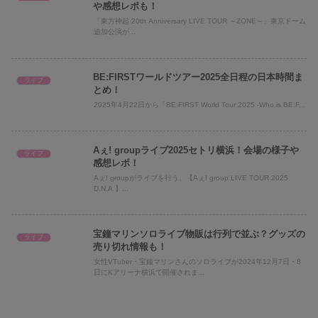
や感想レポも！
「東方神起 20th Anniversary LIVE TOUR ～ZONE～」東京ドーム
追加公演が...
BE:FIRSTワールドツアー2025全日程の日本時間ま
ライブ
とめ！
2025年4月22日から「BE:FIRST World Tour 2025 -Who is BE:F...
Aぇ! groupライブ2025セトリ横浜！会場の様子や
ライブ
感想レポ！
Aぇ! groupがライブを行う、【Aぇ! group LIVE TOUR 2025
D.N.A 】...
宝鐘マリンソロライブ物販は行列で並ぶ？グッズの
ライブ
売り切れ情報も！
女性VTuber・宝鐘マリンさんのソロライブが2024年12月7日・8
日にKアリーナ横浜で開催されま...