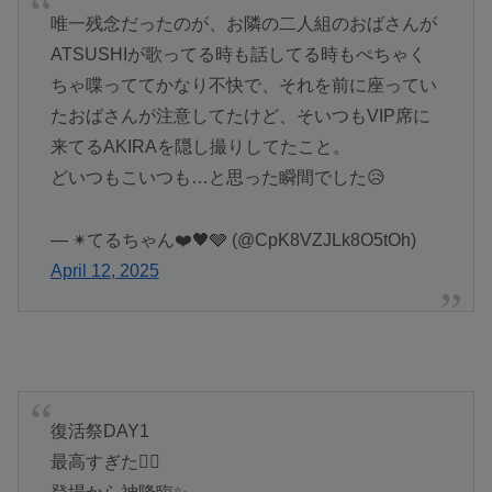
唯一残念だったのが、お隣の二人組のおばさんが
ATSUSHIが歌ってる時も話してる時もぺちゃく
ちゃ喋っててかなり不快で、それを前に座ってい
たおばさんが注意してたけど、そいつもVIP席に
来てるAKIRAを隠し撮りしてたこと。
どいつもこいつも…と思った瞬間でした😥
— ✴︎てるちゃん❤️🖤🩶 (@CpK8VZJLk8O5tOh)
April 12, 2025
復活祭DAY1
最高すぎた❤️‍🔥