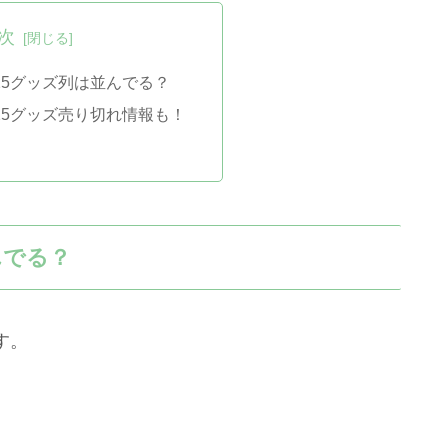
次
025グッズ列は並んでる？
025グッズ売り切れ情報も！
んでる？
す。