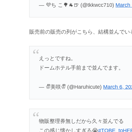
— 💜ち こ🌳🐐🍺 (@tkkwcc710)
March 
販売前の販売の列がこちら、結構並んでい
えっとですね。
ドームホテル手前まで並んでます。
— ♔໊美咲♔໊ (@Haruhicute)
March 6, 20
物販整理券無しだから久々並んでる
この感じ懐かしすぎる😭
#TOBE_toHE