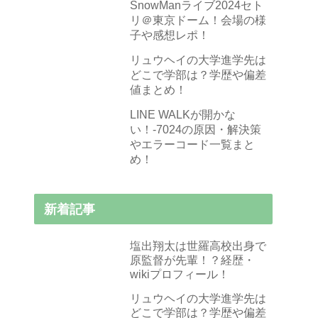
SnowManライブ2024セト
リ＠東京ドーム！会場の様
子や感想レポ！
リュウヘイの大学進学先は
どこで学部は？学歴や偏差
値まとめ！
LINE WALKが開かな
い！-7024の原因・解決策
やエラーコード一覧まと
め！
新着記事
塩出翔太は世羅高校出身で
原監督が先輩！？経歴・
wikiプロフィール！
リュウヘイの大学進学先は
どこで学部は？学歴や偏差