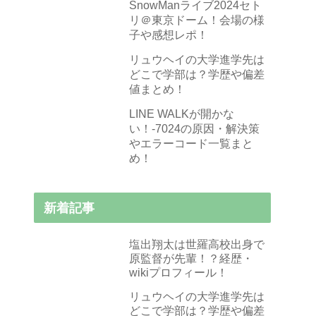
SnowManライブ2024セト
リ＠東京ドーム！会場の様
子や感想レポ！
リュウヘイの大学進学先は
どこで学部は？学歴や偏差
値まとめ！
LINE WALKが開かな
い！-7024の原因・解決策
やエラーコード一覧まと
め！
新着記事
塩出翔太は世羅高校出身で
原監督が先輩！？経歴・
wikiプロフィール！
リュウヘイの大学進学先は
どこで学部は？学歴や偏差