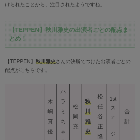
けられたことから、注目されたようですね。
【TEPPEN】秋川雅史の出演者ごとの配点ま
とめ！
【TEPPEN】
秋川雅史
さんの決勝でつけた出演者ごとの
配点がこちらです。
ハ
松
1st
木
ラ
秋
松
任
ス
嶋
ミ
川
合
岡
谷
テ
真
ち
雅
計
ー
充
正
優
ゃ
史
ジ
隆