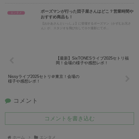
ポーズマンが行った団子屋さんはどこ？営業時間や
エンタメ
おすすめ商品も！
【おかあさんといっしょ】に登場するポーズマン（かずむお兄さ
ん）が、スタジオを飛び出してロケ撮影にてポ...
【最新】SixTONESライブ2025セトリ福
岡！会場の様子や感想レポ！
Nissyライブ2025セトリ＠東京！会場の
様子や感想レポ！
コメント
コメントを書き込む
ホーム
エンタメ