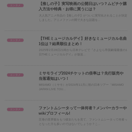
【推しの子】実写映画の公開日はいつ？ムビチケ購
エンタメ
入方法や特典・お得に買うには？
大人気アニメ作品の【推しの子】がついに実写化されることが決定
しました。アニメファンの間で大きな話題を...
【THEミュージカルデイ】好きなミュージカル名曲
エンタメ
1位は？結果順位まとめ！
2025年2月28日21時から日本テレビで『さよなら帝国劇場最後の1
日THEミュージカルデイ』が放送...
ミサモライブ2024チケットの倍率は？先行販売や
エンタメ
当落通知はいつ！
MISAMO（ミサモ）が2024年11月に初の日本ツアー「MISAMO
JAPAN LIVE TOU...
ファントムシータって一体何者？メンバーカラーや
エンタメ
wikiプロフィール!
圧巻の世界観をもつ彼女たちを見て、ファントムシータって何者っ
となった方も多いのではないでしょうか？こ...