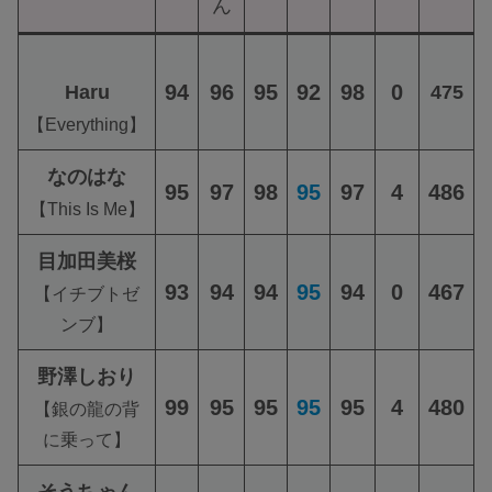
ん
94
96
95
92
98
0
Haru
475
【Everything】
なのはな
95
97
98
95
97
4
486
【This Is Me】
目加田美桜
93
94
94
95
94
0
467
【イチブトゼ
ンブ】
野澤しおり
99
95
95
95
95
4
480
【銀の龍の背
に乗って】
そうちゃん