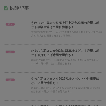
関連記事
うわじま牛鬼まつり海上打上花火2025の穴場スポ
花火
ットや駐車場は？屋台情報も！
愛媛県宇和島市にて、うわじま牛鬼まつり海上打上花火が2025年7
月22日(火）に開催されます。宇和島...
たまむら花火大会2025の駐車場はどこ？穴場スポ
花火
ットや打ち上げ時間や屋台も！
群馬県佐波郡にて、【田園夢花火 第35回たまむら花火大会】が
2025年7月12日（土）に開催されます...
やっさ花火フェスタ2025穴場スポットや駐車場は
花火
どこ？屋台情報も！
広島県三原市にて、やっさ花火フェスタが2025年8月1日(金)に開
催され第50回という節目を迎えます...