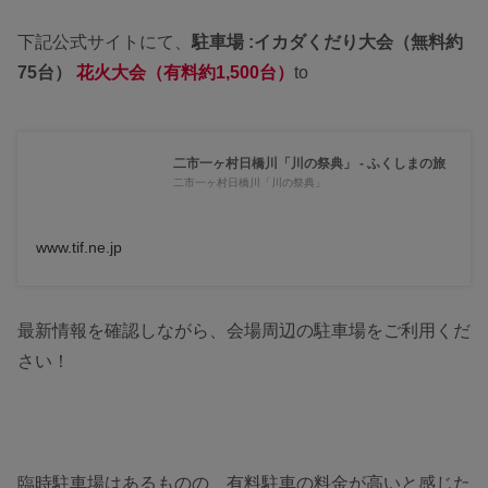
下記公式サイトにて、
駐車場 :イカダくだり大会（無料約
75台）
花火大会（有料約1,500台）
to
二市一ヶ村日橋川「川の祭典」 - ふくしまの旅
二市一ヶ村日橋川「川の祭典」
www.tif.ne.jp
最新情報を確認しながら、会場周辺の駐車場をご利用くだ
さい！
臨時駐車場はあるものの、有料駐車の料金が高いと感じた