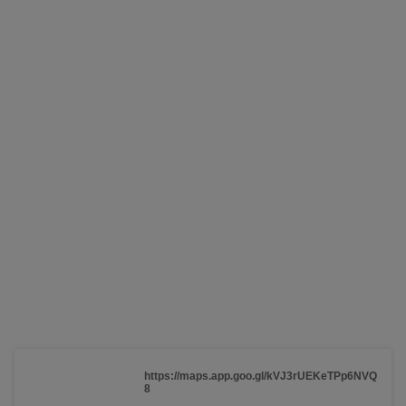
https://maps.app.goo.gl/kVJ3rUEKeTPp6NVQ
8