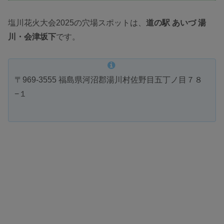
塩川花火大会2025の穴場スポットは、
道の駅 あいづ 湯
川・会津坂下
です。
〒969-3555 福島県河沼郡湯川村佐野目五丁ノ目７８
−１