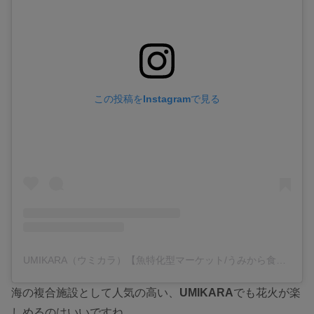
この投稿をInstagramで見る
UMIKARA（ウミカラ）【魚特化型マーケット/うみから食堂】(@umikara_takahama)がシェアした投稿
海の複合施設として人気の高い、
UMIKARA
でも花火が楽
しめるのはいいですね。