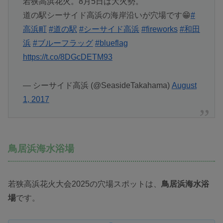
若狭高浜花火。8月5日は大火勢。
道の駅シーサイド高浜の海岸沿いが穴場です😁
#
高浜町
#道の駅
#シーサイド高浜
#fireworks
#和田
浜
#ブルーフラッグ
#blueflag
https://t.co/8DGcDETM93
— シーサイド高浜 (@SeasideTakahama)
August
1, 2017
鳥居浜海水浴場
若狭高浜花火大会2025の穴場スポットは、
鳥居浜海水浴
場
です。