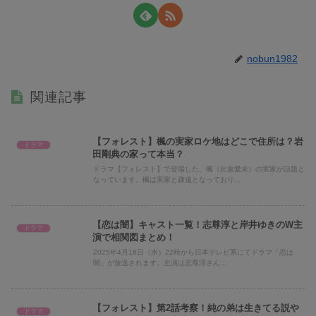
nobun1982
関連記事
【フォレスト】楓の実家ロケ地はどこで住所は？岩
ドラマ
田剛典の家って本当？
ドラマ【フォレスト】で登場した、楓（比嘉愛未）の実家が話題と
なっています。楓は実家と疎遠となっており...
【恋は闇】キャスト一覧！志尊淳と岸井ゆきのW主
ドラマ
演で相関図まとめ！
2025年4月16日（水）22時から日本テレビ系にてドラマ「恋は
闇」が放送されます。主演は志尊淳さん...
【フォレスト】第2話考察！純の弟は生きてる説や
ドラマ