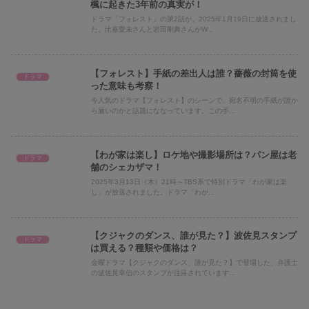
楓に起きた3年前の真実が！
ドラマ「フォレスト」の第2話が、2025年1月19日に放送されまし
た。比嘉愛未さんと岩田剛典さんがW...
【フォレスト】手紙の差出人は誰？薔薇の封筒を使
ドラマ
った意味も考察！
今人気のドラマ【フォレスト】のシーンで、宛名不明の手紙が誰か
ら届いのかと話題にななっています。この手...
【わが家は楽し】ロケ地や撮影場所は？パン屋は老
ドラマ
舗のシェカザマ！
2025年3月13日（木）21時～TBS系で特別ドラマ「わが家は楽
し」が放送されました。ドラマ「わが...
【クジャクのダンス、誰が見た？】波佐見スタンプ
ドラマ
は買える？種類や価格は？
金曜ドラマ【クジャクのダンス、誰が見た？】で登場した、弁護士
の波佐見幸信のスタンプが注目されています...