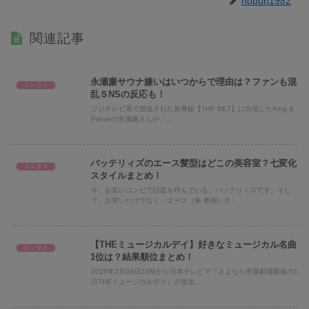
nobun1982
関連記事
永瀬廉サウナ嫌いはいつからで理由は？ファンも混
エンタメ
乱ＳNSの反応も！
フジテレビ系で放送された新番組【THE BET】に出現したKing &
Princeの永瀬廉さんが「...
バッテリィズのエース髪型はどこの美容室？七変化
エンタメ
スタイルまとめ！
今、お笑いコンビで話題を呼んでいる、バッテリィズです。そし
て、お笑いだけでなく、エース（角 拳都）さ...
【THEミュージカルデイ】好きなミュージカル名曲
エンタメ
1位は？結果順位まとめ！
2025年2月28日21時から日本テレビで『さよなら帝国劇場最後の1
日THEミュージカルデイ』が放送...