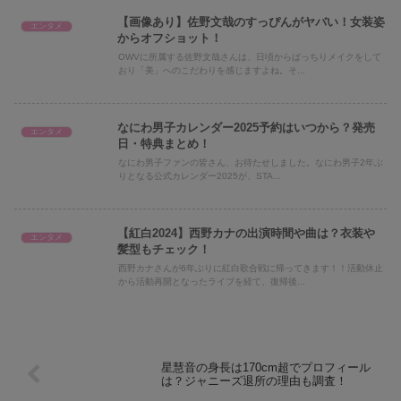
【画像あり】佐野文哉のすっぴんがヤバい！女装姿
エンタメ
からオフショット！
OWVに所属する佐野文哉さんは、日頃からばっちりメイクをして
おり「美」へのこだわりを感じますよね。そ...
なにわ男子カレンダー2025予約はいつから？発売
エンタメ
日・特典まとめ！
なにわ男子ファンの皆さん、お待たせしました。なにわ男子2年ぶ
りとなる公式カレンダー2025が、STA...
【紅白2024】西野カナの出演時間や曲は？衣装や
エンタメ
髪型もチェック！
西野カナさんが6年ぶりに紅白歌合戦に帰ってきます！！活動休止
から活動再開となったライブを経て、復帰後...
星慧音の身長は170cm超でプロフィール
は？ジャニーズ退所の理由も調査！