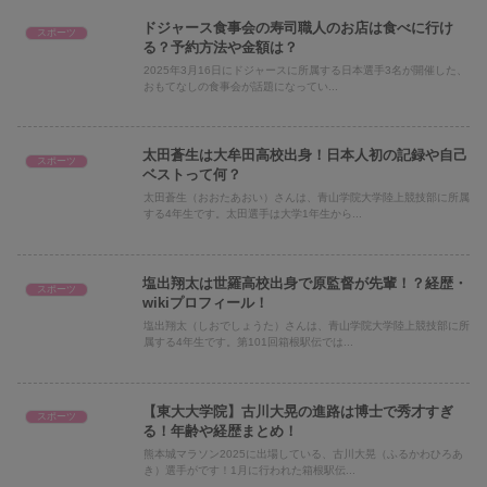
ドジャース食事会の寿司職人のお店は食べに行け
スポーツ
る？予約方法や金額は？
2025年3月16日にドジャースに所属する日本選手3名が開催した、
おもてなしの食事会が話題になってい...
太田蒼生は大牟田高校出身！日本人初の記録や自己
スポーツ
ベストって何？
太田蒼生（おおたあおい）さんは、青山学院大学陸上競技部に所属
する4年生です。太田選手は大学1年生から...
塩出翔太は世羅高校出身で原監督が先輩！？経歴・
スポーツ
wikiプロフィール！
塩出翔太（しおでしょうた）さんは、青山学院大学陸上競技部に所
属する4年生です。第101回箱根駅伝では...
【東大大学院】古川大晃の進路は博士で秀才すぎ
スポーツ
る！年齢や経歴まとめ！
熊本城マラソン2025に出場している、古川大晃（ふるかわひろあ
き）選手がです！1月に行われた箱根駅伝...