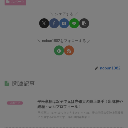
スポーツ
シェアする
nobun1982をフォローする
nobun1982
関連記事
平松享祐は双子で兄は専修大の陸上選手！出身校や
スポーツ
経歴・wikiプロフィール！
平松享祐（ひらまつきょうすけ）さんは、青山学院大学陸上競技部
に所属する2年生です。第100回箱根駅伝...