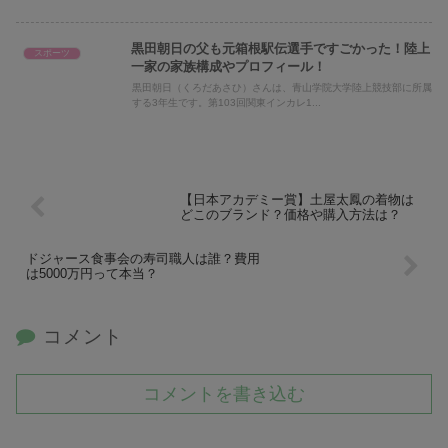
黒田朝日の父も元箱根駅伝選手ですごかった！陸上
スポーツ
一家の家族構成やプロフィール！
黒田朝日（くろだあさひ）さんは、青山学院大学陸上競技部に所属
する3年生です。第103回関東インカレ1...
【日本アカデミー賞】土屋太鳳の着物は
どこのブランド？価格や購入方法は？
ドジャース食事会の寿司職人は誰？費用
は5000万円って本当？
コメント
コメントを書き込む