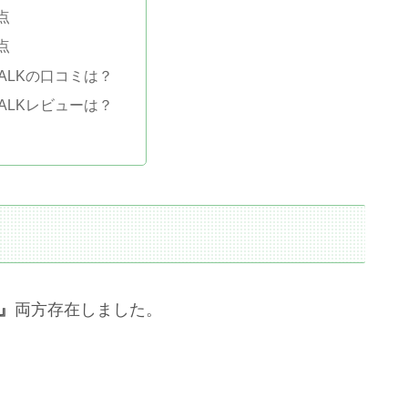
点
点
 WALKの口コミは？
 WALKレビューは？
』
両方存在しました。