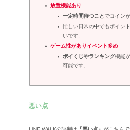
放置機能
あり
一定時間待つこと
でコイン
忙しい日常の中でもポイン
いです。
ゲーム性
があり
イベント多め
ポイくじやランキング
機能
可能です。
悪い点
LINE WALKの評判は
『悪い点』
がこちらで