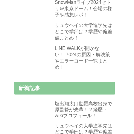
SnowManライブ2024セト
リ＠東京ドーム！会場の様
子や感想レポ！
リュウヘイの大学進学先は
どこで学部は？学歴や偏差
値まとめ！
LINE WALKが開かな
い！-7024の原因・解決策
やエラーコード一覧まと
め！
新着記事
塩出翔太は世羅高校出身で
原監督が先輩！？経歴・
wikiプロフィール！
リュウヘイの大学進学先は
どこで学部は？学歴や偏差