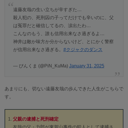
遠藤友哉の生い立ちが辛すぎた…
殺人犯の、死刑囚の子ってだけでも辛いのに、父
は冤罪だと確信してるの、涙出たわ…
こんなのもう、誰も信用出来なさ過ぎるよ…
神井は敵か味方か分からないけど、とにかく警察
が信用出来なさ過ぎる。
#クジャクのダンス
— ぴんくま (@PiN_KuMa)
January 31, 2025
あまりにも、切ない遠藤友哉の歩んできた人生がこちらで
す。
父親の逮捕と死刑確定
友哉の父・力郎が東賀山事件の犯人として逮捕さ