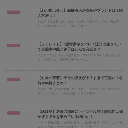
【わが家は楽し】髙橋海人の衣装やブランドは？購
ドラマ
入方法も！
2025年3月13日（木）21時～TBS系で特別ドラマ「わが家は楽
し」が放送されました。夫婦、家族と...
【フォレスト】3話考察ネタバレ！涼介は生きてい
ドラマ
て失踪中や純と鈴子はどんな会話を？
ドラマ「フォレスト」の第3話が、2025年1月26日に放送されまし
た。第3話では、幾島家で開かれた鈴...
【対岸の家事】子役の演技が上手すぎて可愛い！名
ドラマ
前や年齢まとめ！
火曜ドラマ「対岸の家事」に出演する、子役の子供たちに注目して
みました！大人（母親や父親）たちが家事や...
【恋は闇】浩暉の部屋にいた女性は誰？関係性は妹
ドラマ
か彼女で血を集めている理由か！
ドラマ【恋は闇】の第5話の最後に、浩暉の部屋に侵入していた万
琴の前に現れた女性が話題になっています。...