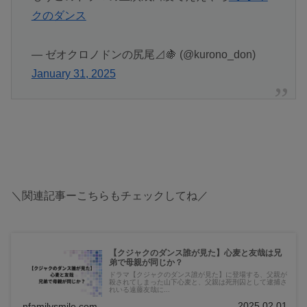
クのダンス
— ゼオクロノドンの尻尾⊿🍇 (@kurono_don)
January 31, 2025
＼関連記事ーこちらもチェックしてね／
【クジャクのダンス誰が見た】心麦と友哉は兄
弟で母親が同じか？
ドラマ【クジャクのダンス誰が見た】に登場する、父親が
殺されてしまった山下心麦と、父親は死刑囚として逮捕さ
れいる遠藤友哉に...
2025.02.01
nfamilysmile.com