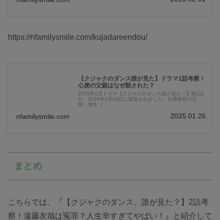
https://nfamilysmile.com/kujadareendou/
【クジャクのダンス誰が見た】ドラマ1話考察！
心麦の父親はなぜ殺された？
2025年1月ドラマ【クジャクのダンス誰が見た？】第1話
が、2025年1月24日に放送されました。元警察官の父
親・春生（...
2025.01.26
nfamilysmile.com
まとめ
こちらでは、『【クジャクのダンス、誰が見た？】2話考
察！遠藤友哉は冤罪？人生辛すぎてやばい！』と紹介して