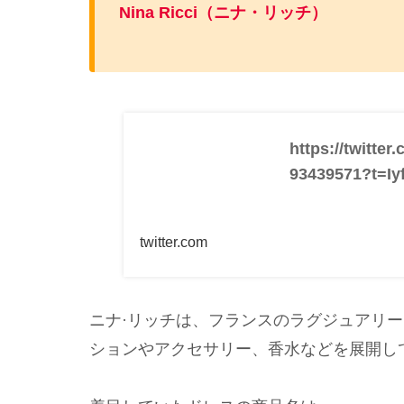
Nina Ricci（ニナ・リッチ）
https://twitte
93439571?t=I
twitter.com
ニナ·リッチは、フランスのラグジュアリ
ションやアクセサリー、香水などを展開し