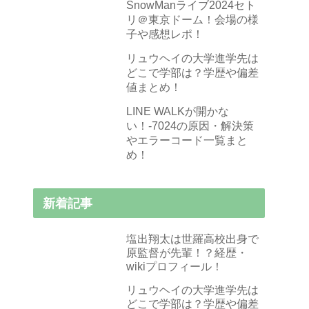
SnowManライブ2024セト
リ＠東京ドーム！会場の様
子や感想レポ！
リュウヘイの大学進学先は
どこで学部は？学歴や偏差
値まとめ！
LINE WALKが開かな
い！-7024の原因・解決策
やエラーコード一覧まと
め！
新着記事
塩出翔太は世羅高校出身で
原監督が先輩！？経歴・
wikiプロフィール！
リュウヘイの大学進学先は
どこで学部は？学歴や偏差