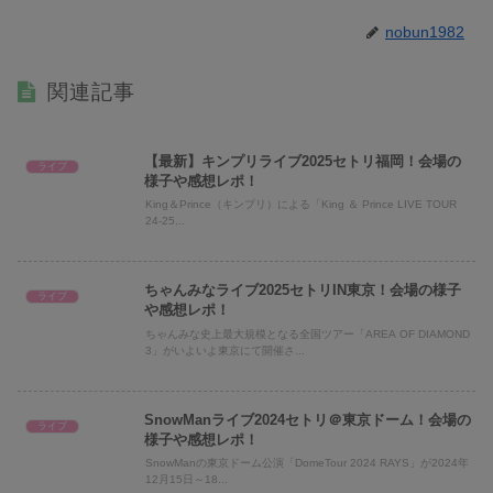
nobun1982
関連記事
【最新】キンプリライブ2025セトリ福岡！会場の
ライブ
様子や感想レポ！
King＆Prince（キンプリ）による「King ＆ Prince LIVE TOUR
24-25...
ちゃんみなライブ2025セトリIN東京！会場の様子
ライブ
や感想レポ！
ちゃんみな史上最大規模となる全国ツアー「AREA OF DIAMOND
3」がいよいよ東京にて開催さ...
SnowManライブ2024セトリ＠東京ドーム！会場の
ライブ
様子や感想レポ！
SnowManの東京ドーム公演「DomeTour 2024 RAYS」が2024年
12月15日～18...