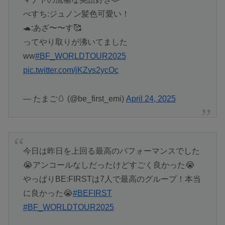
べすち:ジュノン髪色可愛い！
🐢:あざ〜〜す🥰
ってやり取りが沸いてました
ww
#BF_WORLDTOUR2025
pic.twitter.com/jKZvs2ycOc
— たまご🥚 (@be_first_emi)
April 24, 2025
今日は昨日を上回る最高のパフォーマンスでした
😭アンコールなしだったけどすごく良かった😭
やっぱりBE:FIRSTは7人で最高のグループ！本当
に良かった😭
#BEFIRST
#BF_WORLDTOUR2025