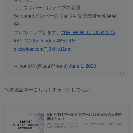
リョウキパートはライブの音源
Screamはメンバーのリョウキ愛で最後号泣😭😭
😭
フルでアップします。
#BF_WORLDTOUR2025
#BF_WT25_london
#BEFIRST
pic.twitter.com/Tj34Hv11qm
— nono🌻 (@uca77nono)
June 1, 2025
＼関連記事ーこちらもチェックしてね／
BE:FIRSTワールドツアー2025全日程の日本時
間まとめ！
2025年4月22日から「BE:FIRST World Tour 2025 -Who
is BE:FIRST?-」がスタ...