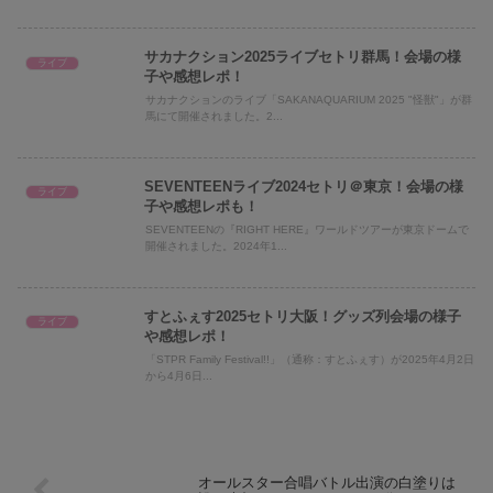
サカナクション2025ライブセトリ群馬！会場の様
ライブ
子や感想レポ！
サカナクションのライブ「SAKANAQUARIUM 2025 "怪獣"」が群
馬にて開催されました。2...
SEVENTEENライブ2024セトリ＠東京！会場の様
ライブ
子や感想レポも！
SEVENTEENの『RIGHT HERE』ワールドツアーが東京ドームで
開催されました。2024年1...
すとふぇす2025セトリ大阪！グッズ列会場の様子
ライブ
や感想レポ！
「STPR Family Festival!!」（通称：すとふぇす）が2025年4月2日
から4月6日...
オールスター合唱バトル出演の白塗りは