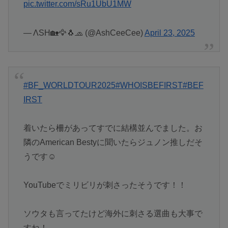
pic.twitter.com/sRu1UbU1MW
— ΛSH🏡🦅🐧🧢 (@AshCeeCee)
April 23, 2025
#BF_WORLDTOUR2025
#WHOISBEFIRST
#BEF
IRST
着いたら柵があってすでに結構並んでました。お
隣のAmerican Bestyに聞いたらジュノン推しだそ
うです☺️
YouTubeでミリビリが刺さったそうです！！
ソウタも言ってたけど海外に刺さる選曲も大事で
すね！