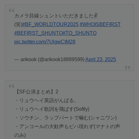
カメラ目線シュントいただきました✌️
(笑)
#BF_WORLDTOUR2025
#WHOISBEFIRST
#BEFIRST_SHUNTO
#TO_SHUNTO
pic.twitter.com/7UlgwCtM28
— arikook (@arikook18889599)
April 23, 2025
【SF公演まとめ】2
・リュウヘイ英語がんばる。
・リュウヘイ歌詞を飛ばす(Softly)
・ソウチン、ラップパートで噛む(シャニワン)
・アンコールの大歓声もビハ現れず(マナトの声
のみ)