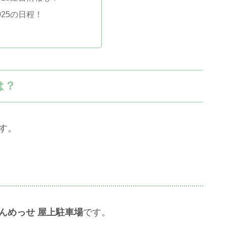
025の日程！
は？
す。
んめっせ 屋上駐車場
です。