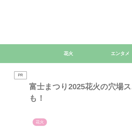
花火
エンタメ
PR
富士まつり2025花火の穴場
も！
花火