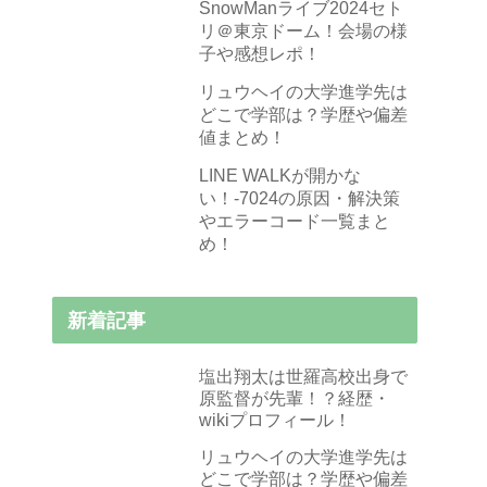
SnowManライブ2024セト
リ＠東京ドーム！会場の様
子や感想レポ！
リュウヘイの大学進学先は
どこで学部は？学歴や偏差
値まとめ！
LINE WALKが開かな
い！-7024の原因・解決策
やエラーコード一覧まと
め！
新着記事
塩出翔太は世羅高校出身で
原監督が先輩！？経歴・
wikiプロフィール！
リュウヘイの大学進学先は
どこで学部は？学歴や偏差