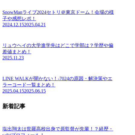
SnowManライブ2024セトリ＠東京ドーム！会場の様
子や感想レポ！
2024.12.15
2025.04.21
リュウヘイの大学進学先はどこで学部は？学歴や偏
差値まとめ！
2025.11.23
LINE WALKが開かない！-7024の原因・解決策やエ
ラーコード一覧まとめ！
2025.04.15
2025.06.15
新着記事
塩出翔太は世羅高校出身で原監督が先輩！？経歴・